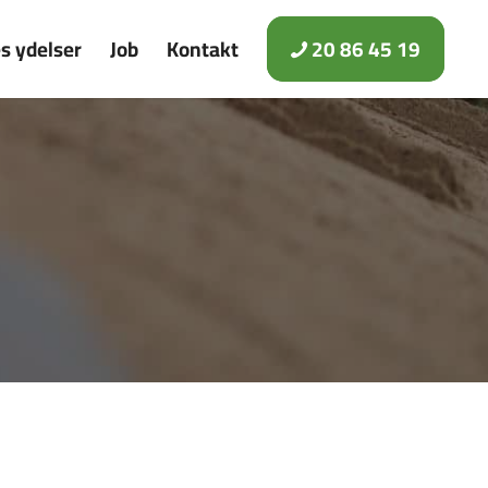
s ydelser
Job
Kontakt
20 86 45 19