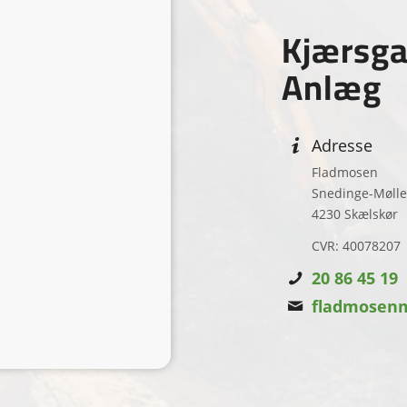
Kjærsga
Anlæg
Adresse
Fladmosen
Snedinge-Mølle
4230 Skælskør
CVR: 40078207
20 86 45 19
fladmosen