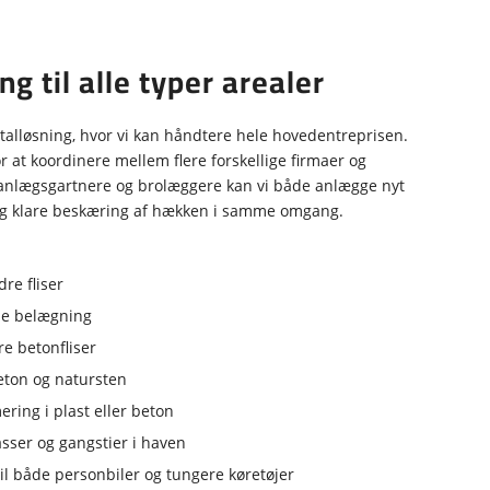
g til alle typer arealer
otalløsning, hvor vi kan håndtere hele hovedentreprisen.
or at koordinere mellem flere forskellige firmaer og
anlægsgartnere og brolæggere kan vi både anlægge nyt
og klare beskæring af hækken i samme omgang.
re fliser
de belægning
e betonfliser
eton og natursten
ing i plast eller beton
asser og gangstier i haven
til både personbiler og tungere køretøjer